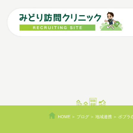
コ
ン
テ
ン
ツ
へ
ス
キ
ッ
プ
HOME
ブログ
地域連携
ポプラ