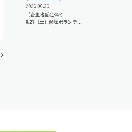
2026.06.26
【台風接近に伴う
6/27（土）傾聴ボランティ
アとよあけ主催 在宅医療に
関する講演会「在宅医療を
詳しく知ろう！」開催可否
のお知らせ】