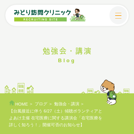
コ
ン
テ
ン
ツ
へ
勉強会・講演
ス
Blog
キ
ッ
プ
HOME
ブログ
勉強会・講演
【台風接近に伴う 6/27（土）傾聴ボランティアと
よあけ主催 在宅医療に関する講演会「在宅医療を
詳しく知ろう！」開催可否のお知らせ】